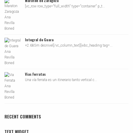
Maraton de Zaragoza
[vc_row row_type="full_width" type="container" p_t...
Integral de Guara
+2.685m desnivel[/vc_column_text][wbc_heading tag=...
Vias Ferratas
Una vía ferrata es un itinerario tanto vertical c...
RECENT COMMENTS
TEXT WIDGET