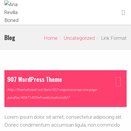
Blog
Home
Uncategorized
Link Format
907 WordPress Theme
http://themeforest.net/item/907-responsive-wp-one-page-
parallax/4087140?ref=webcreations907
Lorem ipsum dolor sit amet, consectetur adipiscing elit.
Donec condimentum accumsan ligula, non commodo